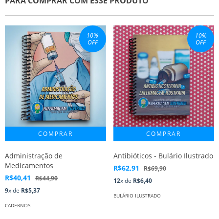
PARA COMPRAR COM ESSE PRODUTO
10
%
10
%
OFF
OFF
Administração de
Antibióticos - Bulário Ilustrado
Medicamentos
R$62,91
R$69,90
R$40,41
R$44,90
12
x de
R$6,40
9
x de
R$5,37
BULÁRIO ILUSTRADO
CADERNOS