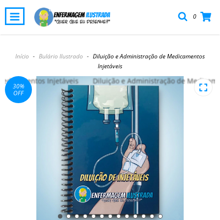
0
Início
-
Bulário Ilustrado
-
Diluição e Administração de Medicamentos
Injetáveis
30
%
OFF