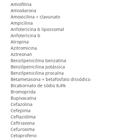
Amiofilina
Amiodarona
Amoxicilina + clavunato
Ampicilina
Anfotericina b lipossomal
Anfotericina b
Atropina
Azitromicina
Aztreonan
Benzilpenicilina benzatina
Benzilpenicilina potássica
Benzilpenicilina procaína
Betametasona + betafosfato dissódico
Bicabornato de sódio 8,4%
Bromoprida
Bupivacaína
Cefazolina
Cefepima
Ceftazidima
Ceftriaxona
Cefuroxima
Cetoprofeno