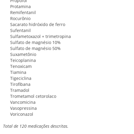
Propofol
Protamina
Remifentanil
Rocurônio
Sacarato hidróxido de ferro
Sufentanil
Sulfametoxazol + trimetropina
Sulfato de magnésio 10%
Sulfato de magnésio 50%
Suxametônio
Teicoplanina
Tenoxicam
Tiamina
Tigeciclina
Tirofibana
Tramadol
Trometamol cetorolaco
Vancomicina
Vasopressina
Voriconazol
Total de 120 medicações descritas.