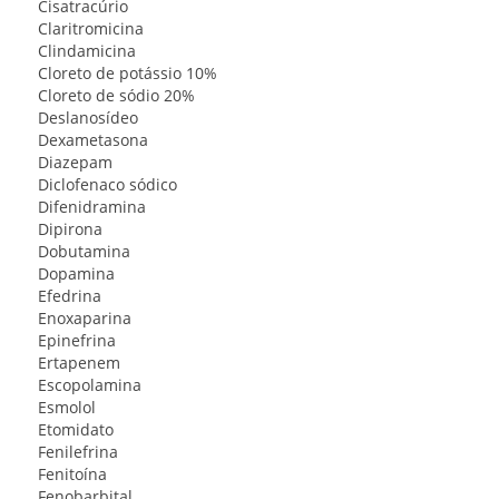
Cisatracúrio
Claritromicina
Clindamicina
Cloreto de potássio 10%
Cloreto de sódio 20%
Deslanosídeo
Dexametasona
Diazepam
Diclofenaco sódico
Difenidramina
Dipirona
Dobutamina
Dopamina
Efedrina
Enoxaparina
Epinefrina
Ertapenem
Escopolamina
Esmolol
Etomidato
Fenilefrina
Fenitoína
Fenobarbital