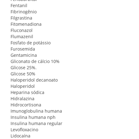
Fentanil
Fibrinogênio
Filgrastina
Fitomenadiona
Fluconazol
Flumazenil
Fosfato de potássio
Furosemida
Gentamicina
Gliconato de cálcio 10%
Glicose 25%.
Glicose 50%
Haloperidol decanoato
Haloperidol
Heparina sódica
Hidralazina
Hidrocortisona
Imunoglobulina humana
Insulina humana nph
Insulina humana regular
Levofloxacino
Lidocaína