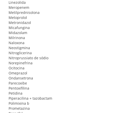
Linezolida
Meropenem
Metilprednisolona
Metoprolol
Metronidazol
Micafungina
Midazolam
Milrinona
Naloxona
Neostigmina
Nitroglicerina
Nitroprussiato de sódio
Norepinefrina
Ocitocina
Omeprazol
Ondansetrona
Parecoxibe
Pentoxifilina
Petidina
Piperacilina + tazobactam
Polimixina b
Prometazina